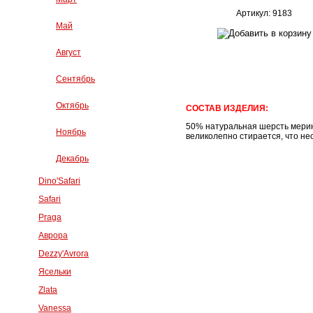
Артикул: 9183
Май
Август
Сентябрь
Октябрь
СОСТАВ ИЗДЕЛИЯ:
50% натуральная шерсть мерин
Ноябрь
великолепно стирается, что 
Декабрь
Dino'Safari
Safari
Praga
Аврора
Dezzy'Avrora
Ясельки
Zlata
Vanessa