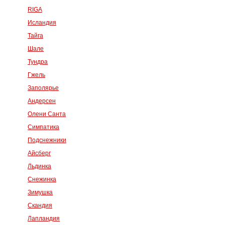
RIGA
Исландия
Тайга
Шале
Тундра
Гжель
Заполярье
Андерсен
Олени Санта
Симпатика
Подснежники
Айсберг
Льдинка
Снежинка
Зимушка
Скандия
Лапландия