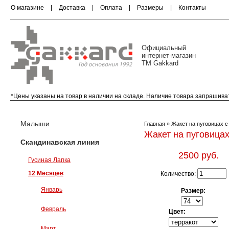
О магазине
|
Доставка
|
Оплата
|
Размеры
|
Контакты
Официальный
интернет-магазин
ТМ Gakkard
*Цены указаны на товар в наличии на складе. Наличие товара запрашива
Малыши (0-18 месяцев)
Скандинавская ли
Малыши
Главная
» Жакет на пуговицах 
Жакет на пуговица
Скандинавская линия
2500 руб.
Гусиная Лапка
12 Месяцев
Количество:
Январь
Размер:
Февраль
Цвет:
Март