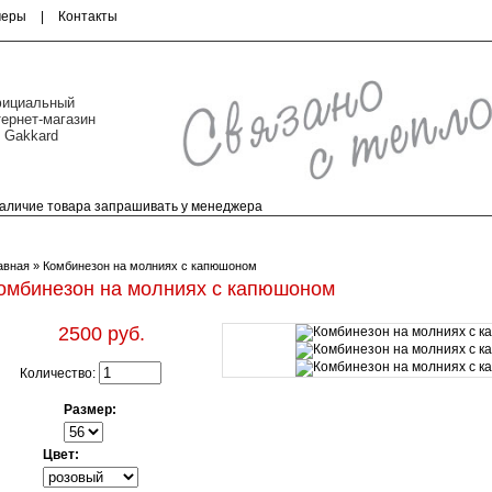
меры
|
Контакты
ициальный
тернет-магазин
 Gakkard
 Наличие товара запрашивать у менеджера
Скандинавская линия
Повседневная линия
авная
» Комбинезон на молниях с капюшоном
омбинезон на молниях с капюшоном
2500 руб.
Количество:
Размер:
Цвет: