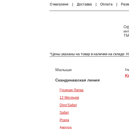
О магазине
|
Доставка
|
Оплата
|
Раз
Оф
ин
ТМ
*Цены указаны на товар в наличии на складе.
Малыши (0-18 месяцев)
Малыши
Гл
К
Скандинавская линия
Гусиная Лапка
12 Месяцев
Dino'Safari
Safari
Praga
Аврора