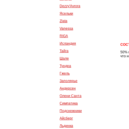
Dezzy'Avrora
Ясельки
Zlata
Vanessa
RIGA
Исландия
СОС
Тайга
50% 
что 
Шале
Тундра
Гжель
Заполярье
Андерсен
Олени Санта
Симпатика
Подснежники
Айсберг
Льдинка