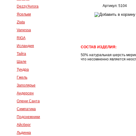
Артикул: 5104
Dezzy'Avrora
Ясельки
Zlata
Vanessa
RIGA
Исландия
СОСТАВ ИЗДЕЛИЯ:
Тайга
50% натуральная шерсть мерино
что несомненно является нео
Шале
Тундра
Гжель
Заполярье
Андерсен
Олени Санта
Симпатика
Подснежники
Айсберг
Льдинка