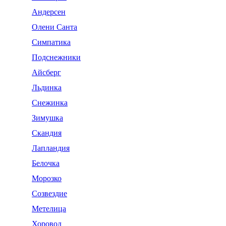
Андерсен
Олени Санта
Симпатика
Подснежники
Айсберг
Льдинка
Снежинка
Зимушка
Скандия
Лапландия
Белочка
Морозко
Созвездие
Метелица
Хоровод