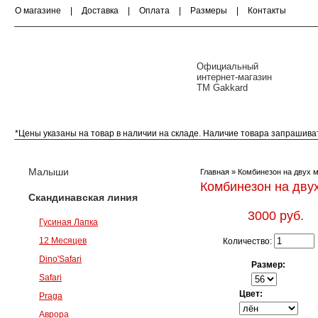
О магазине
|
Доставка
|
Оплата
|
Размеры
|
Контакты
Официальный
интернет-магазин
ТМ Gakkard
*Цены указаны на товар в наличии на складе. Наличие товара запрашива
Малыши (0-18 месяцев)
Скандинавская ли
Малыши
Главная
» Комбинезон на двух 
Комбинезон на дву
Скандинавская линия
3000 руб.
Гусиная Лапка
12 Месяцев
Количество:
Dino'Safari
Размер:
Safari
Цвет:
Praga
Аврора