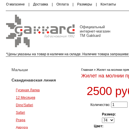
О магазине
|
Доставка
|
Оплата
|
Размеры
|
Контакты
Официальный
интернет-магазин
ТМ Gakkard
*Цены указаны на товар в наличии на складе. Наличие товара запрашива
Малыши (0-18 месяцев)
Скандинавская ли
Малыши
Главная
» Жилет на молнии пря
Жилет на молнии 
Скандинавская линия
2500 ру
Гусиная Лапка
12 Месяцев
Количество:
Dino'Safari
Safari
Размер:
Praga
Цвет:
Аврора