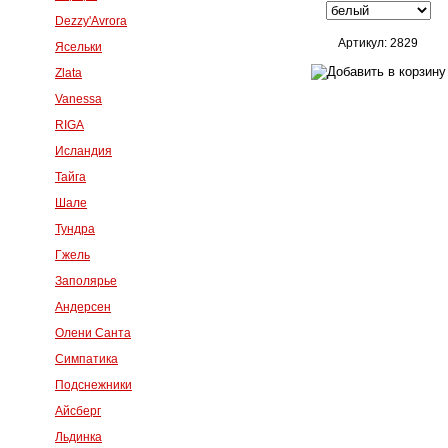
Dezzy'Avrora
Артикул: 2829
Ясельки
Zlata
Vanessa
RIGA
Исландия
Тайга
Шале
Тундра
Гжель
Заполярье
Андерсен
Олени Санта
Симпатика
Подснежники
Айсберг
Льдинка