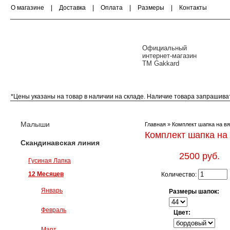
О магазине
|
Доставка
|
Оплата
|
Размеры
|
Контакты
Официальный
интернет-магазин
ТМ Gakkard
*Цены указаны на товар в наличии на складе. Наличие товара запрашива
Малыши (0-18 месяцев)
Скандинавская ли
Малыши
Главная
» Комплект шапка на в
Комплект шапка на
Скандинавская линия
2500 руб.
Гусиная Лапка
12 Месяцев
Количество:
Январь
Размеры шапок:
Февраль
Цвет:
Март