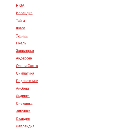
RIGA
Исландия
Тайга
Шале
Тундра
Гжель
Заполярье
Андерсен
Олени Санта
Симпатика
Подснежники
Айсберг
Льдинка
Снежинка
Зимушка
Скандия
Лапландия