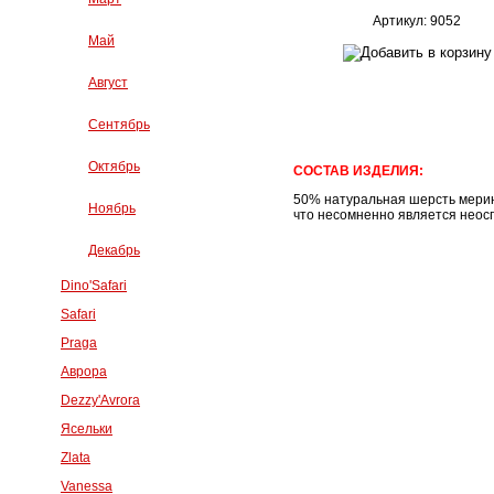
Артикул: 9052
Май
Август
Сентябрь
Октябрь
СОСТАВ ИЗДЕЛИЯ:
50% натуральная шерсть мерино
Ноябрь
что несомненно является нео
Декабрь
Dino'Safari
Safari
Praga
Аврора
Dezzy'Avrora
Ясельки
Zlata
Vanessa