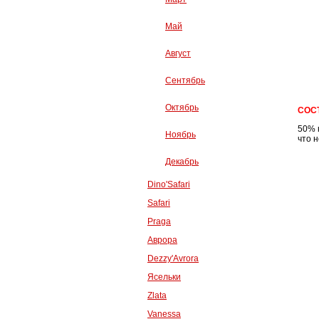
Май
Август
Сентябрь
Октябрь
СОС
50% 
Ноябрь
что 
Декабрь
Dino'Safari
Safari
Praga
Аврора
Dezzy'Avrora
Ясельки
Zlata
Vanessa