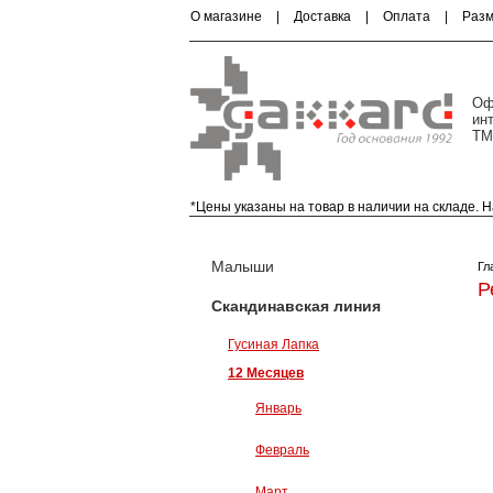
О магазине
|
Доставка
|
Оплата
|
Раз
Оф
ин
ТМ
*Цены указаны на товар в наличии на складе.
Малыши (0-18 месяцев)
Малыши
Гл
Р
Скандинавская линия
Гусиная Лапка
12 Месяцев
Январь
Февраль
Март