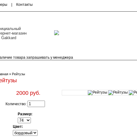
меры
|
Контакты
ициальный
тернет-магазин
 Gakkard
 Наличие товара запрашивать у менеджера
Скандинавская линия
Повседневная линия
авная
» Рейтузы
ейтузы
2000 руб.
Количество:
Размер:
Цвет: