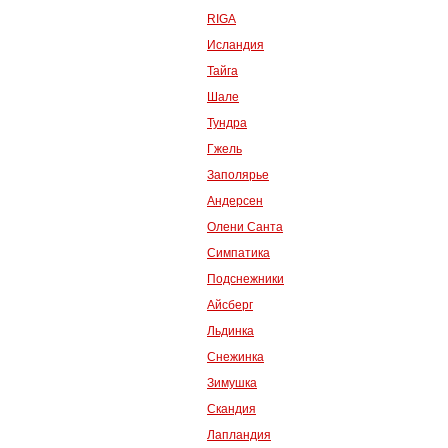
RIGA
Исландия
Тайга
Шале
Тундра
Гжель
Заполярье
Андерсен
Олени Санта
Симпатика
Подснежники
Айсберг
Льдинка
Снежинка
Зимушка
Скандия
Лапландия