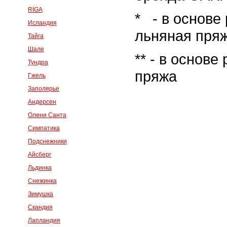
RIGA
* - в основе
Исландия
льняная пря
Тайга
Шале
** - в основ
Тундра
пряжа
Гжель
Заполярье
Андерсен
Олени Санта
Симпатика
Подснежники
Айсберг
Льдинка
Снежинка
Зимушка
Скандия
Лапландия