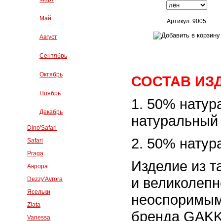
Май
Артикул: 9005
Август
Сентябрь
Октябрь
СОСТАВ ИЗ
Ноябрь
1. 50% натур
Декабрь
натуральный
Dino'Safari
2. 50% натур
Safari
Praga
Изделие из т
Аврора
и великолепн
Dezzy'Avrora
Ясельки
неоспоримым
Zlata
бренда GAK
Vanessa