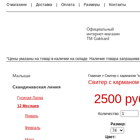
О магазине
|
Доставка
|
Оплата
|
Размеры
|
Контакты
Официальный
интернет-магазин
ТМ Gakkard
*Цены указаны на товар в наличии на складе. Наличие товара запрашива
Малыши (0-18 месяцев)
Скандинавская ли
Малыши
Главная
» Свитер с карманом "к
Свитер с карманом 
Скандинавская линия
2500 ру
Гусиная Лапка
12 Месяцев
Количество:
Январь
Размер:
Февраль
Цвет:
Март